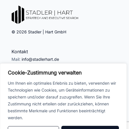
© 2026 Stadler | Hart GmbH
Kontakt
Mail:
info@stadlerhart.de
Tel: +49
611 94 91 56 71
Cookie-Zustimmung verwalten
Adresse
Um Ihnen ein optimales Erlebnis zu bieten, verwenden wir
Technologien wie Cookies, um Geräteinformationen zu
Humboldtstraße 9
speichern und/oder darauf zuzugreifen. Wenn Sie Ihre
65189 Wiesbaden
Zustimmung nicht erteilen oder zurückziehen, können
bestimmte Merkmale und Funktionen beeinträchtigt
Rechtliches
werden.
Impressum
Datenschutz