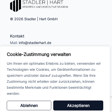
© 2026 Stadler | Hart GmbH
Kontakt
Mail:
info@stadlerhart.de
Tel: +49
611 94 91 56 71
Cookie-Zustimmung verwalten
Adresse
Um Ihnen ein optimales Erlebnis zu bieten, verwenden wir
Technologien wie Cookies, um Geräteinformationen zu
Humboldtstraße 9
speichern und/oder darauf zuzugreifen. Wenn Sie Ihre
65189 Wiesbaden
Zustimmung nicht erteilen oder zurückziehen, können
bestimmte Merkmale und Funktionen beeinträchtigt
Rechtliches
werden.
Impressum
Datenschutz
Ablehnen
Akzeptieren