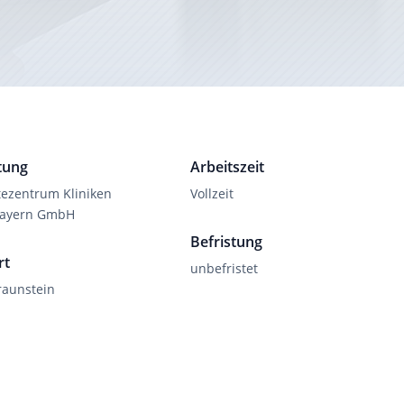
tung
Arbeitszeit
tezentrum Kliniken
Vollzeit
bayern GmbH
Befristung
rt
unbefristet
raunstein