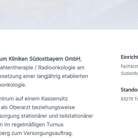
Einrich
um Kliniken Südostbayern GmbH
,
Fachärz
rahlentherapie / Radioonkologie am
Südost
setzung einer langjährig etablierten
oonkologie.
Stando
entrum auf einem Kassensitz
83278 T
g als Oberarzt beziehungsweise
orgung stationärer und teilstationärer
en im regelmäßigen Turnus
berg zum Versorgungsauftrag.